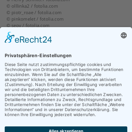
© olllinka2 / fotolia.com
© piotr_roae / fotolia.com
© pinkomelet / fotolia.com
© sepy / fotolia.com
EIN SERVICE VON:
UMSETZUNG:
SIGNUS media
KONTAKT
IMPRESSUM