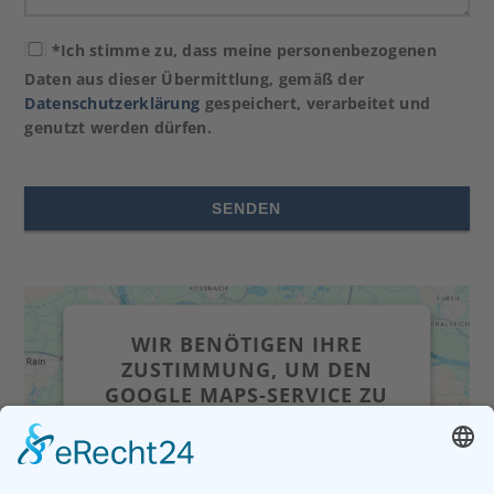
*Ich stimme zu, dass meine personenbezogenen
Daten aus dieser Übermittlung, gemäß der
Datenschutzerklärung
gespeichert, verarbeitet und
genutzt werden dürfen.
Alternative:
WIR BENÖTIGEN IHRE
ZUSTIMMUNG, UM DEN
GOOGLE MAPS-SERVICE ZU
LADEN!
Wir verwenden einen Service eines
Drittanbieters, um Karteninhalte